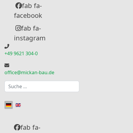
fab fa-
facebook
fab fa-
instagram
+49 9621 304-0
office@mickan-bau.de
Suchen
Sprache auswählen
fab fa-